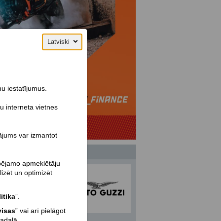
Latviski
ņu iestatījumus.
u interneta vietnes
nājums var izmantot
spējamo apmeklētāju
lizēt un optimizēt
itika
”.
visas
” vai arī pielāgot
sadaļā.