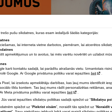
rešo pušu sīkdatnes, kuras esam iedalījuši šādās kategorijās:
datnes
eciešamas, lai interneta vietne darbotos, piemēram, lai atcerētos sīkdat
īkdatnes
aitīt apmeklējumus un to avotus, lai mēs varētu novērtēt un uzlabot mūs
tnes
 karti kontaktu sadaļā, lai parādītu atrašanās vietu. Izmantotais risi
rolē Google. Ar Google privātuma politiku varat iepazīties
šeit
.
Pixel, lai izsekotu apmeklētāju darbības, kas ļauj mums identificēt ie
 sociālo tīklu kontiem. Tas ļauj mums rādīt personalizētas reklāmas, ana
r Meta privātuma politiku varat iepazīties
šeit
.
 Jūs varat iepazīties sīkdatņu politikas sadaļā spiežot uz “
Sīkdatņu pol
īkdatnēm spiežot uz “
Piekrist visām
”, noraidīt tās spiežot uz “
Noraidīt 
tatījumi
”. Savu piekrišanu jebkurā laikā varat mainīt sīkdatņu politikas 