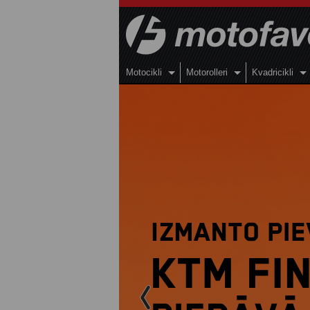
Motocikli
Motorolleri
Kvadricikli