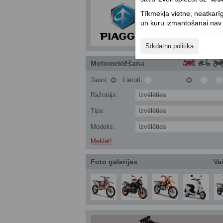
Tīkmekļa vietne, neatkarīg
un kuru izmantošanai nav n
Sīkdatņu politika
Motomeklēšana
Jauni:
Lietoti:
Ražotājs:
Izvēlēties
Tips:
Izvēlēties
Modelis:
Izvēlēties
Meklēt!
Foto galerijas
Vai