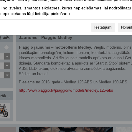
i no izvēles, izmantos sīkdatnes, kuras nepieciešamas, lai nodrošinātu
epieciešams lūgt lietotāja piekrišanu.
Iestatījumi
Noraid
Jaunums - Piaggio Medley
Piaggio jaunums
–
motorolleris Medley
. Viegls, moderns, pilns
jaunākajām tehnoloģijām, lieliem riteņiem, komfortabls augstākās
klases motorolleris. Arī šis jaunais modelis aprīkots ar jauno i-Get
dzinēju. Standarta komplektāciā aprīkots ar “Start & Stop” sistēm
ABS, LED lukturi, elektriski atveramu zemsēdekļa bagāžnieku.
Sēdies un brauc!
Pieejams no 2016. gada - Medley 125 ABS un Medley 150 ABS
http://www.piaggio.lv/piaggio/lv/models/medley/125-abs
rāk...