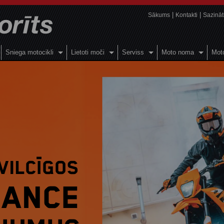
Sākums
Kontakti
Sazināt
Sniega motocikli
Lietoti moči
Serviss
Moto noma
Moto