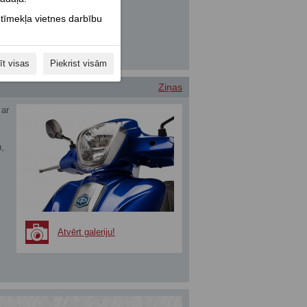
 tīmekļa vietnes darbību
īt visas
Piekrist visām
Ziņas
 ar
u,
Atvērt galeriju!