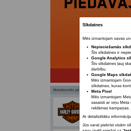
Sīkdatnes
Mēs izmantojam savas un t
Nepieciešamās sīk
Šīs sīkdatnes ir nepi
Google Analytics s
Šīs sīkdatnes ļauj sk
darbību.
Google Maps sīkda
Mēs izmantojam Google
sīkdatnes, kuras kont
Motofavorīts pārstāvētie zīmoli
Meta Pixel
Mēs izmantojam Meta 
sasaisti ar viņu Meta
reklāmas kampaņas. A
Ar detalizētāku informāciju
Jūs varat piekrist visām s
savu izvēli spiežot uz “
Ies