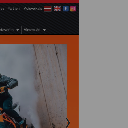
ies
Partneri
Motoveikals
favorīts
Aksesuāri