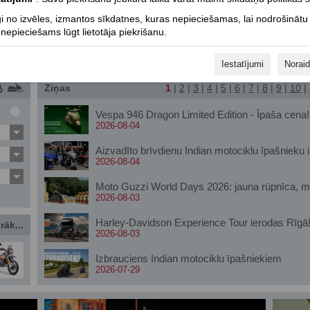
i no izvēles, izmantos sīkdatnes, kuras nepieciešamas, lai nodrošinātu
epieciešams lūgt lietotāja piekrišanu.
Iestatījumi
Noraid
Ziņas
1
|
2
|
3
|
4
|
5
|
6
|
7
|
8
|
9
|
10
|
Vespa 946 Dragon Limited Edition - Īpaša cena!
2026-08-04
Aizvadīto brīvdienu Indian motociklu īpašnieku 
2026-08-04
Moto Guzzi World Days 2026: jauna rūpnīca, muz
2026-08-03
Harley-Davidson Experience Tour ierodas Rīgā
rāk...
2026-08-03
Izbrauciens Indian motociklu īpašniekiem
2026-07-29