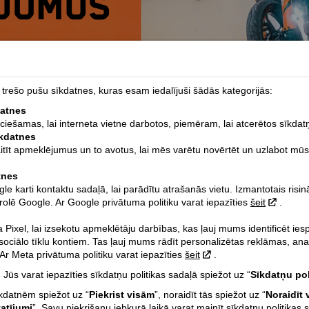
rešo pušu sīkdatnes, kuras esam iedalījuši šādās kategorijās:
datnes
eciešamas, lai interneta vietne darbotos, piemēram, lai atcerētos sīkdat
īkdatnes
aitīt apmeklējumus un to avotus, lai mēs varētu novērtēt un uzlabot mūs
tnes
 karti kontaktu sadaļā, lai parādītu atrašanās vietu. Izmantotais risi
rolē Google. Ar Google privātuma politiku varat iepazīties
šeit
.
Pixel, lai izsekotu apmeklētāju darbības, kas ļauj mums identificēt ie
 sociālo tīklu kontiem. Tas ļauj mums rādīt personalizētas reklāmas, ana
r Meta privātuma politiku varat iepazīties
šeit
.
 Jūs varat iepazīties sīkdatņu politikas sadaļā spiežot uz “
Sīkdatņu pol
īkdatnēm spiežot uz “
Piekrist visām
”, noraidīt tās spiežot uz “
Noraidīt 
tatījumi
”. Savu piekrišanu jebkurā laikā varat mainīt sīkdatņu politikas 