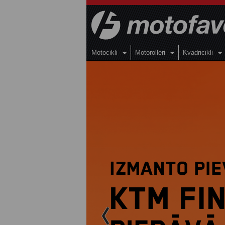
Motocikli
Motorolleri
Kvadricikli