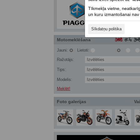
Tīkmekļa vietne, neatkarīg
un kuru izmantošanai nav n
Sīkdatņu politika
Motomeklēšana
Jauni:
Lietoti:
Ražotājs:
Izvēlēties
Tips:
Izvēlēties
Modelis:
Izvēlēties
Meklēt!
Foto galerijas
Vai