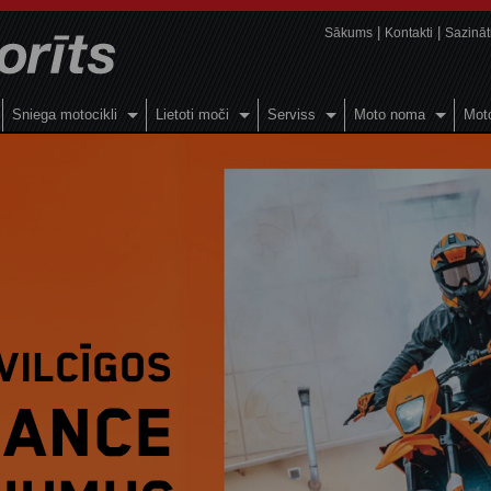
Sākums
Kontakti
Sazināt
Sniega motocikli
Lietoti moči
Serviss
Moto noma
Moto