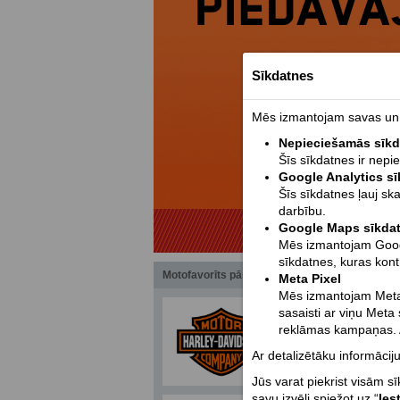
Sīkdatnes
Mēs izmantojam savas un t
Nepieciešamās sīk
Šīs sīkdatnes ir nepi
Google Analytics s
Šīs sīkdatnes ļauj sk
darbību.
Google Maps sīkda
Mēs izmantojam Google
sīkdatnes, kuras kont
Motofavorīts pārstāvētie zīmoli
Meta Pixel
Mēs izmantojam Meta 
sasaisti ar viņu Meta
reklāmas kampaņas. A
Ar detalizētāku informāciju
Jūs varat piekrist visām s
savu izvēli spiežot uz “
Ies