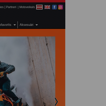
ies
Partneri
Motoveikals
favorīts
Aksesuāri