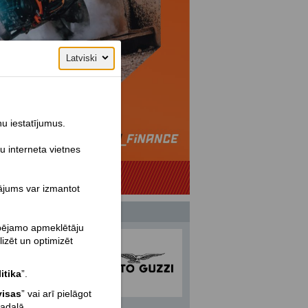
Latviski
ņu iestatījumus.
u interneta vietnes
nājums var izmantot
spējamo apmeklētāju
lizēt un optimizēt
itika
”.
visas
” vai arī pielāgot
sadaļā.