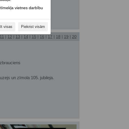
 tīmekļa vietnes darbību
īt visas
Piekrist visām
11
|
12
|
13
|
14
|
15
|
16
|
17
|
18
|
19
|
20
izbrauciens
ejs un zīmola 105. jubileja.
!