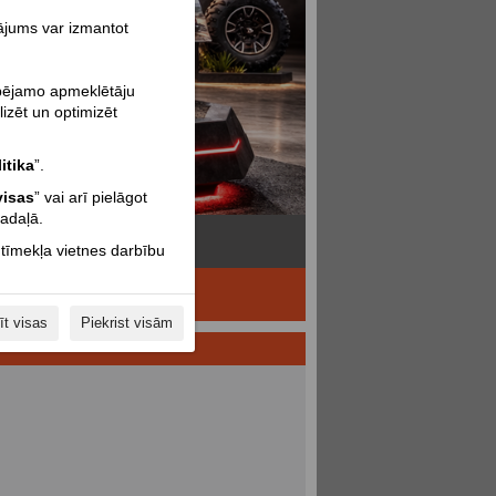
nājums var izmantot
spējamo apmeklētāju
lizēt un optimizēt
itika
”.
visas
” vai arī pielāgot
sadaļā.
 tīmekļa vietnes darbību
īt visas
Piekrist visām