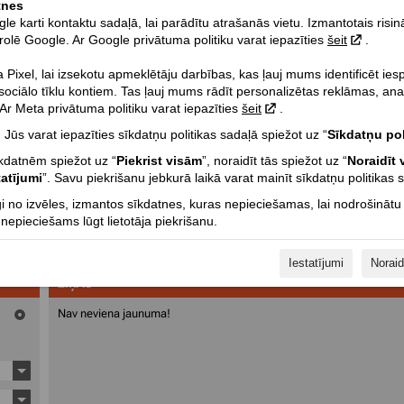
tnes
 karti kontaktu sadaļā, lai parādītu atrašanās vietu. Izmantotais risi
rolē Google. Ar Google privātuma politiku varat iepazīties
šeit
.
Pixel, lai izsekotu apmeklētāju darbības, kas ļauj mums identificēt ie
 sociālo tīklu kontiem. Tas ļauj mums rādīt personalizētas reklāmas, ana
r Meta privātuma politiku varat iepazīties
šeit
.
 Jūs varat iepazīties sīkdatņu politikas sadaļā spiežot uz “
Sīkdatņu pol
īkdatnēm spiežot uz “
Piekrist visām
”, noraidīt tās spiežot uz “
Noraidīt 
tatījumi
”. Savu piekrišanu jebkurā laikā varat mainīt sīkdatņu politikas 
Loncin 1000 MUD - 99 Zs, 101 Nm
i no izvēles, izmantos sīkdatnes, kuras nepieciešamas, lai nodrošinātu
epieciešams lūgt lietotāja piekrišanu.
ATKLĀJ SAVU CEĻU!
Iestatījumi
Noraid
ZIŅAS
Nav neviena jaunuma!