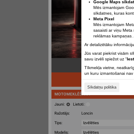
Google Maps sīkda
Mēs izmantojam Google
sīkdatnes, kuras kont
Meta Pixel
Mēs izmantojam Meta 
sasaisti ar viņu Meta
reklāmas kampaņas. A
Ar detalizētāku informāciju
Jūs varat piekrist visām s
savu izvēli spiežot uz “
Ies
Tīkmekļa vietne, neatkarīg
un kuru izmantošanai nav n
Sīkdatņu politika
MOTOMEKLĒŠANA
Jauni:
Lietoti:
Ražotājs:
Loncin
Tips:
Izvēlēties
Modelis:
Izvēlēties