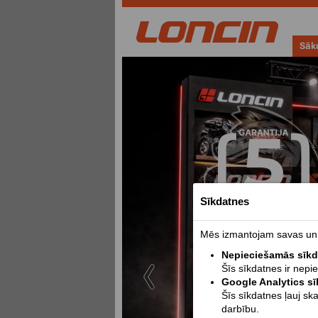
Sāk
Sīkdatnes
Mēs izmantojam savas un t
Nepieciešamās sīk
Šīs sīkdatnes ir nepi
Google Analytics s
Šīs sīkdatnes ļauj sk
darbību.