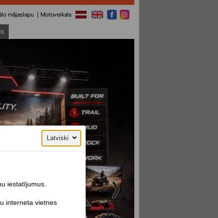
bālo mājaslapu
Motoveikals
ts
Latviski
ņu iestatījumus.
u interneta vietnes