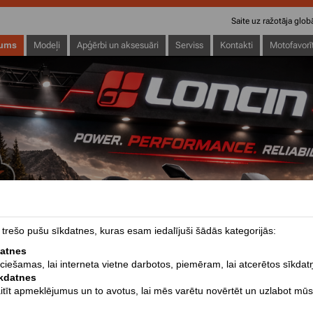
Saite uz ražotāja glo
ums
Modeļi
Apģērbi un aksesuāri
Serviss
Kontakti
Motofavorī
rešo pušu sīkdatnes, kuras esam iedalījuši šādās kategorijās:
datnes
eciešamas, lai interneta vietne darbotos, piemēram, lai atcerētos sīkdat
īkdatnes
aitīt apmeklējumus un to avotus, lai mēs varētu novērtēt un uzlabot mūs