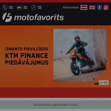
Motoveikals
2 / 13
Motofavorīts pārstāvētie zīmoli