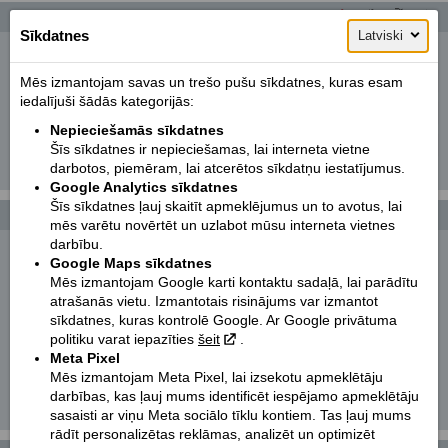
Motomeklēšana
Sīkdatnes
Latviski
Jauni:
Lietoti:
Ražotājs:
Izvēlēties
Mēs izmantojam savas un trešo pušu sīkdatnes, kuras esam
iedalījuši šādās kategorijās:
Tips:
Izvēlēties
Nepieciešamās sīkdatnes
Modelis:
Izvēlēties
Šīs sīkdatnes ir nepieciešamas, lai interneta vietne
darbotos, piemēram, lai atcerētos sīkdatņu iestatījumus.
Meklēt!
Google Analytics sīkdatnes
Šīs sīkdatnes ļauj skaitīt apmeklējumus un to avotus, lai
Foto galerijas
Vairāk...
mēs varētu novērtēt un uzlabot mūsu interneta vietnes
darbību.
KTM 250 EXC TPI SIX DAYS | 2022
Google Maps sīkdatnes
Mēs izmantojam Google karti kontaktu sadaļā, lai parādītu
KTM 890 DUKE
atrašanās vietu. Izmantotais risinājums var izmantot
sīkdatnes, kuras kontrolē Google. Ar Google privātuma
KTM 300 EXC TPI | 2021
politiku varat iepazīties
šeit
.
Meta Pixel
C-Umi
Mēs izmantojam Meta Pixel, lai izsekotu apmeklētāju
darbības, kas ļauj mums identificēt iespējamo apmeklētāju
KTM 790 ADVENTURE R RALLY | 2020
sasaisti ar viņu Meta sociālo tīklu kontiem. Tas ļauj mums
rādīt personalizētas reklāmas, analizēt un optimizēt