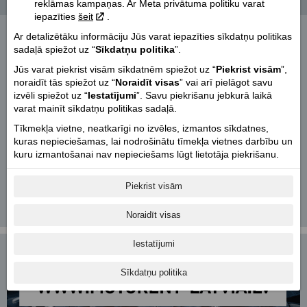
reklāmas kampaņas. Ar Meta privātuma politiku varat
Ziņas
iepazīties
šeit
.
Vespa 946 Dragon Limited Edition - Īpaša cena!
Ar detalizētāku informāciju Jūs varat iepazīties sīkdatņu politikas
2026-08-04
sadaļā spiežot uz “
Sīkdatņu politika
”.
Aizvadīto brīvdienu Indian motociklu īpašnieku
Jūs varat piekrist visām sīkdatnēm spiežot uz “
Piekrist visām
”,
izbrauciens
noraidīt tās spiežot uz “
Noraidīt visas
” vai arī pielāgot savu
2026-08-04
izvēli spiežot uz “
Iestatījumi
”. Savu piekrišanu jebkurā laikā
Moto Guzzi World Days 2026: jauna rūpnīca,
varat mainīt sīkdatņu politikas sadaļā.
muzejs un zīmola 105. jubileja.
2026-08-03
Tīkmekļa vietne, neatkarīgi no izvēles, izmantos sīkdatnes,
kuras nepieciešamas, lai nodrošinātu tīmekļa vietnes darbību un
Harley-Davidson Experience Tour ierodas Rīgā!
kuru izmantošanai nav nepieciešams lūgt lietotāja piekrišanu.
2026-08-03
Izbrauciens Indian motociklu īpašniekiem
Piekrist visām
2026-07-29
1
|
2
|
3
|
4
|
5
|
6
|
7
|
8
|
9
|
10
|
11
|
12
|
13
|
14
|
15
|
16
|
17
|
18
|
19
|
20
Noraidīt visas
Iestatījumi
Sīkdatņu politika