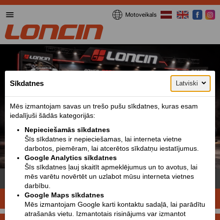
Motoveikals
Sīkdatnes
Latviski
Mēs izmantojam savas un trešo pušu sīkdatnes, kuras esam
iedalījuši šādās kategorijās:
Nepieciešamās sīkdatnes
Šīs sīkdatnes ir nepieciešamas, lai interneta vietne
darbotos, piemēram, lai atcerētos sīkdatņu iestatījumus.
Google Analytics sīkdatnes
1 / 1
Šīs sīkdatnes ļauj skaitīt apmeklējumus un to avotus, lai
mēs varētu novērtēt un uzlabot mūsu interneta vietnes
Loncin 1000 MUD - 99 Zs, 101 Nm
darbību.
Google Maps sīkdatnes
ATKLĀJ SAVU CEĻU!
Mēs izmantojam Google karti kontaktu sadaļā, lai parādītu
atrašanās vietu. Izmantotais risinājums var izmantot