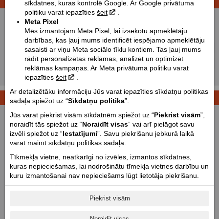
MOTOMEKLĒŠANA
sīkdatnes, kuras kontrolē Google. Ar Google privātuma
politiku varat iepazīties
šeit
.
Jauni:
Lietoti:
Meta Pixel
Mēs izmantojam Meta Pixel, lai izsekotu apmeklētāju
Ražotājs:
Loncin
darbības, kas ļauj mums identificēt iespējamo apmeklētāju
Tips:
Izvēlēties
sasaisti ar viņu Meta sociālo tīklu kontiem. Tas ļauj mums
rādīt personalizētas reklāmas, analizēt un optimizēt
Modelis:
Izvēlēties
reklāmas kampaņas. Ar Meta privātuma politiku varat
iepazīties
šeit
.
Meklēt!
Ar detalizētāku informāciju Jūs varat iepazīties sīkdatņu politikas
KONFIDENCIALITĀTES POLITIKA
sadaļā spiežot uz “
Sīkdatņu politika
”.
Jūs varat piekrist visām sīkdatnēm spiežot uz “
Piekrist visām
”,
noraidīt tās spiežot uz “
Noraidīt visas
” vai arī pielāgot savu
izvēli spiežot uz “
Iestatījumi
”. Savu piekrišanu jebkurā laikā
varat mainīt sīkdatņu politikas sadaļā.
Tīkmekļa vietne, neatkarīgi no izvēles, izmantos sīkdatnes,
kuras nepieciešamas, lai nodrošinātu tīmekļa vietnes darbību un
kuru izmantošanai nav nepieciešams lūgt lietotāja piekrišanu.
Piekrist visām
Noraidīt visas