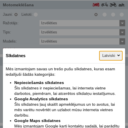
Motomeklēšana
Jauni:
Lietoti:
Ražotājs:
Izvēlēties
Tips:
Izvēlēties
Modelis:
Izvēlēties
Meklēt!
Sīkdatnes
Latviski
Foto galerijas
Vairāk...
Mēs izmantojam savas un trešo pušu sīkdatnes, kuras esam
KTM 250 EXC TPI SIX DAYS | 2022
iedalījuši šādās kategorijās:
Nepieciešamās sīkdatnes
KTM 890 DUKE
Šīs sīkdatnes ir nepieciešamas, lai interneta vietne
darbotos, piemēram, lai atcerētos sīkdatņu iestatījumus.
KTM 300 EXC TPI | 2021
Google Analytics sīkdatnes
Šīs sīkdatnes ļauj skaitīt apmeklējumus un to avotus, lai
C-Umi
mēs varētu novērtēt un uzlabot mūsu interneta vietnes
darbību.
KTM 790 ADVENTURE R RALLY | 2020
Google Maps sīkdatnes
Mēs izmantojam Google karti kontaktu sadaļā, lai parādītu