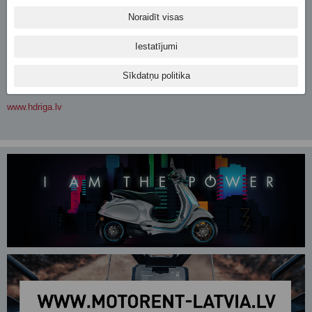
Iespējams kombinēt arī visus 3 piedāvājumus saņemtā bonusa vērtībā un
tas jāizmanto vienā reizē līdz 2013. gada 31. decembrim.
Noraidīt visas
Piedāvājums attiecas uz 2013. gada modeļiem un motociklu skaits ir
Iestatījumi
ierobežots.
Negaidi pavasari! Ar Harley-Davidson sezona nekad nebeidzas!
Sīkdatņu politika
www.hdriga.lv