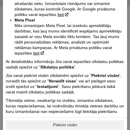
Wanted Harley-Davidson Riders!
Ziņas
atrašanās vietu. Izmantotais risinājums var izmantot
sīkdatnes, kuras kontrolē Google. Ar Google privātuma
politiku varat iepazīties
šeit
.
Meta Pixel
Mēs izmantojam Meta Pixel, lai izsekotu apmeklētāju
darbības, kas ļauj mums identificēt iespējamo apmeklētāju
sasaisti ar viņu Meta sociālo tīklu kontiem. Tas ļauj mums
rādīt personalizētas reklāmas, analizēt un optimizēt
reklāmas kampaņas. Ar Meta privātuma politiku varat
iepazīties
šeit
.
Atvērt galeriju!
Ar detalizētāku informāciju Jūs varat iepazīties sīkdatņu politikas
sadaļā spiežot uz “
Sīkdatņu politika
”.
WANTED H-D® RIDERS
Jūs varat piekrist visām sīkdatnēm spiežot uz “
Piekrist visām
”,
Uzmanību! Līdz 2013. gada 31. decembrim iegādājies jaunu Harley-
noraidīt tās spiežot uz “
Noraidīt visas
” vai arī pielāgot savu
Davidson motociklu un mēs Tev dodam bonusu no 1200 - 1500 EUR*
izvēli spiežot uz “
Iestatījumi
”. Savu piekrišanu jebkurā laikā
varat mainīt sīkdatņu politikas sadaļā.
*Iegādājies savu sapņu motociklu un saņem bonusu, kura vērtībā varēsi
iegūt:
Tīkmekļa vietne, neatkarīgi no izvēles, izmantos sīkdatnes,
kuras nepieciešamas, lai nodrošinātu tīmekļa vietnes darbību un
· Harley-Davidson Genuine MotorClothes moto apģērbu,
kuru izmantošanai nav nepieciešams lūgt lietotāja piekrišanu.
· HD detaļas un aksesuārus,
· Servisa pakalpojumus autorizētājā dīlera servisā.
Piekrist visām