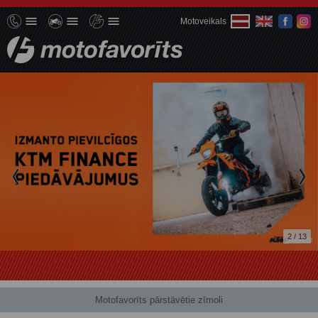
Motoveikals
2 / 13
Motofavorīts pārstāvētie zīmoli