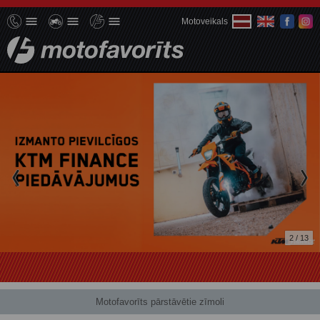
Motoveikals
2 / 13
Motofavorīts pārstāvētie zīmoli