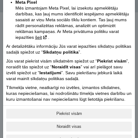
Suzuki KingQuad 750XP 4x4 - Tav labākais palīgs
Meta Pixel
Ziņas
saimniecībā!
Mēs izmantojam Meta Pixel, lai izsekotu apmeklētāju
darbības, kas ļauj mums identificēt iespējamo apmeklētāju
sasaisti ar viņu Meta sociālo tīklu kontiem. Tas ļauj mums
rādīt personalizētas reklāmas, analizēt un optimizēt
reklāmas kampaņas. Ar Meta privātuma politiku varat
iepazīties
šeit
.
Ar detalizētāku informāciju Jūs varat iepazīties sīkdatņu politikas
sadaļā spiežot uz “
Sīkdatņu politika
”.
Jūs varat piekrist visām sīkdatnēm spiežot uz “
Piekrist visām
”,
noraidīt tās spiežot uz “
Noraidīt visas
” vai arī pielāgot savu
izvēli spiežot uz “
Iestatījumi
”. Savu piekrišanu jebkurā laikā
Atvērt galeriju!
varat mainīt sīkdatņu politikas sadaļā.
Tīkmekļa vietne, neatkarīgi no izvēles, izmantos sīkdatnes,
Suzuki KingQuad 750XP 4x4:
kuras nepieciešamas, lai nodrošinātu tīmekļa vietnes darbību un
kuru izmantošanai nav nepieciešams lūgt lietotāja piekrišanu.
Komplektācijā ar vinču un piekabes āķi.
L7e - atļauts vadīt ar "B" katergoriju.
Ielas reģistrācija
Piekrist visām
Atrodas uz vietas motosalonā "Favorīts", K.Ulmaņa gatvē 21, Rīgā.
Noraidīt visas
Tehniskā specifikācija: