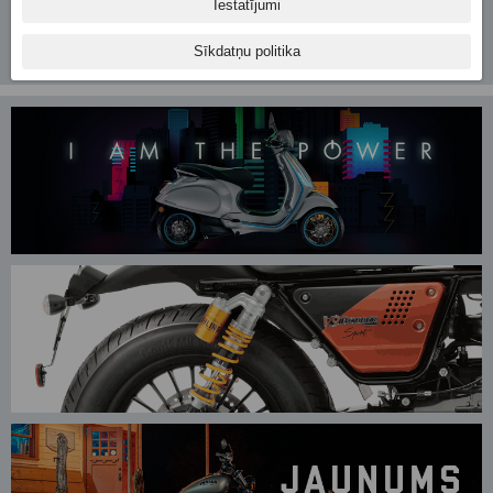
http://www.suzukimoto.lv/suzuki/lv/models/kingquad/lt-a750-xp
Iestatījumi
Sīkdatņu politika
Suzuki piedāvājums (JPG / 2.39 Mb)