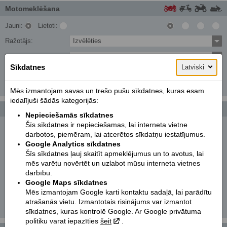
Motomeklēšana
Jauni:
Lietoti:
Ražotājs:
Izvēlēties
Tips:
Izvēlēties
Sīkdatnes
Latviski
Modelis:
Izvēlēties
Meklēt!
Mēs izmantojam savas un trešo pušu sīkdatnes, kuras esam
iedalījuši šādās kategorijās:
Foto galerijas
Vairāk...
Nepieciešamās sīkdatnes
Šīs sīkdatnes ir nepieciešamas, lai interneta vietne
KTM 250 EXC TPI SIX DAYS | 2022
darbotos, piemēram, lai atcerētos sīkdatņu iestatījumus.
Google Analytics sīkdatnes
KTM 890 DUKE
Šīs sīkdatnes ļauj skaitīt apmeklējumus un to avotus, lai
mēs varētu novērtēt un uzlabot mūsu interneta vietnes
KTM 300 EXC TPI | 2021
darbību.
Google Maps sīkdatnes
C-Umi
Mēs izmantojam Google karti kontaktu sadaļā, lai parādītu
atrašanās vietu. Izmantotais risinājums var izmantot
KTM 790 ADVENTURE R RALLY | 2020
sīkdatnes, kuras kontrolē Google. Ar Google privātuma
politiku varat iepazīties
šeit
.